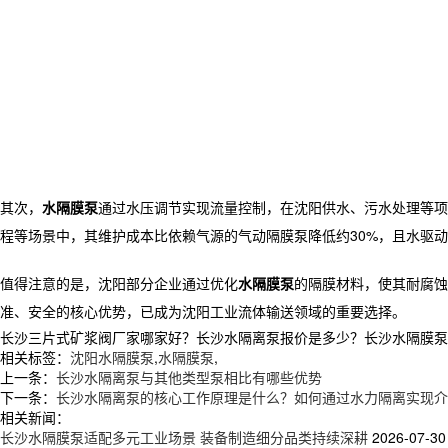
其次，
水隔膜泵
通过水压调节实现流量控制，在沈阳供水、污水处理等项
程等场景中，其维护成本比依赖气源的气动隔膜泵降低约30%，且水驱
值得注意的是，沈阳部分企业通过优化
水隔膜泵
的隔膜材料，使其耐腐蚀
准、安全的核心优势，已成为沈阳工业流体输送领域的重要选择。
长沙三片式矿浆阀厂家哪家好？长沙水隔离泵报价是多少？长沙水隔膜泵质量怎
相关标签：
沈阳水隔膜泵
,
水隔膜泵
,
上一条：
长沙水隔离泵与其他类型泵相比有哪些优势
下一条：
长沙水隔离泵的核心工作原理是什么？如何通过水力隔离实现介
相关新闻：
长沙水隔膜泵适配多元工业场景 装备制造细分品类持续深耕
2026-07-30