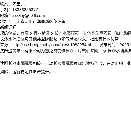
联系：齐宝元
手机：13386855377
邮箱：syszby@126.com
地址：辽宁省沈阳市浑南新区英达镇
新闻详细
您的位置：
首页
>
行业新闻
>
长沙水隔膜泵与其他类型隔膜泵（如气动
长沙水隔膜泵与其他类型隔膜泵（如气动隔膜泵）相比有什么优势
来源：http://cs.shengzanby.com/news1082254.html 发布时间：2025-0
沈阳盛赞泵业有限公司为您免费提供
长沙三片式矿浆阀厂家
,长沙水隔离
沈阳
长沙水隔膜泵
相较于气动
长沙隔膜泵
展现出独特优势
，
在沈阳的工业
风险，运行稳定性显著提升。