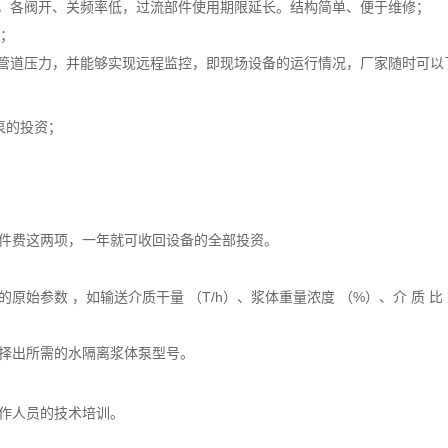
，各阀开、关频率低，过流部件使用期限延长。结构简单、便于维修；
量；
管道压力，并能够实现远程监控，即现场设备的运行情况，厂家随时可以
泵的投资；
件费这两项，一年就可收回设备的全部投资。
的原始参数 ，如
输送介质干量 （T/h）、浆体重量浓度 （%）、介 质 比 重 
择出所需的水隔离浆体泵型号。
作人员的技术培训。