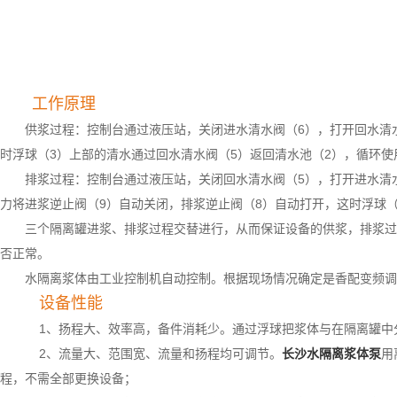
工作原理
供浆过程：控制台通过液压站，关闭进水清水阀（6），打开回水清
时浮球（3）上部的清水通过回水清水阀（5）返回
清水池（2），循环使
排浆过程：控制台通过液压站，关闭回水清水阀（5），打开进水清
力将进浆逆止阀（9）自
动关闭，排浆逆止阀（8）自动打开，这时浮球
三个隔离罐进浆、排浆过程交替进行，从而保证设备的供浆，排浆过
否正常。
水隔离浆体由工业控制机自动控制。根据现场情况确定是香配变频调
设备性能
1、扬程大、效率高，备件消耗少。通过浮球把浆体与在隔离罐中
2、流量大、范围宽、流量和扬程均可调节。
长沙水隔离浆体泵
用
程，不需全部更换设备；