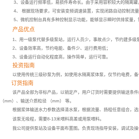
3、设备运行频率低，易损件寿命长。由于采用容积较大的隔离罐
4、 根据现场要求，可安装变频调速装置，实现闭路自动控制流
5、微机控制台具有多种控制显示功能，能够显示瞬时供排浆量，
产品优点
1、用一级泵代替多级泵站，运行人员少，事故点少，节约建多级
2、设备效率高，节约电能、备件少、运行费用低；
3、设备运行自动化程度高，操作简单，运行可靠。
投资指南
以使用传统三级砂泵为例，如使用水隔离浆体泵，仅节约电费，备
订货指南
该产品全部为非标产品，以销定产，用户订货时需要提供输送条件
（mm）、输送介质粒径 （mm） 等。
根据浆体输送水力参数选择清水泵，根据流量、扬程任意组合，选
该泵无吸程，需要8-13米喂料高差或用泵喂料。
我公司提供泵站及设备平面布置图。负责现场指导安装，调试及操