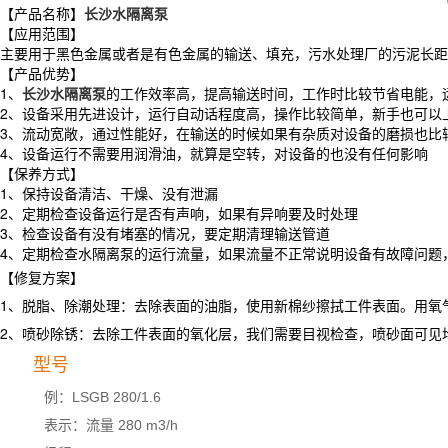
【产品名称】
长沙水隔离泵
【应用范围】
主要用于黑色金属或者是有色金属的输送、填充，污水处理厂的污泥长距
【产品优势】
1、
长沙水隔离泵
的工作效率高，提高输送时间，工作时比较节省电能，
2、设备采用先进设计，运行自动话程度高，操作比较简单，新手也可以
3、流动宽敞，通过性能好，在输送的时候如果有杂质对设备的磨损也比
4、设备运行不需要用润滑油，就算是空转，对设备的也没有任何影响
【保养方式】
1、保持设备清洁、干燥、没有泄漏
2、定期检查设备运行是否有声响，如果有异响要及时处理
3、检查设备有没有堵塞的情况，要定期清理输送管道
4、定期检查水隔离泵的运行流量，如果流量不正常说明设备有故障问题
【修复方案】
1、脱脂、除潮处理：去除表面的油脂，使用新棉纱擦拭工件表面。用氧气
2、喷砂除锈：去除工件表面的氧化层，我们需要目视检查，喷砂面可见
型号
例：LSGB 280/1.6
表示：流量 280 m3/h