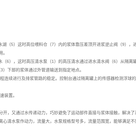
水湖（5）这时高位喂料仓（7）内的浆体靠压差顶开进
浆逆止阀（9），
用。
水（6），这时高压清水泵（1）的高压清水通过
进水清水阀（6）从隔离
（3）下部的浆体通过外管道输送到指定地点。
程连续进行及排浆管路的稳定。控制台通过隔离
罐上的传感器检测浮球的
速装置。
分开，又通过水传递动力，巧妙避免了运动部件直接与浆体接触，解决了
离心清水泵作动力，流量大，水泵规格型号多，流量范围宽，能够满足不