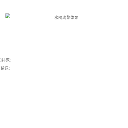
和排泥；
程输送；