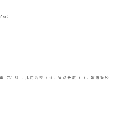
了解；
（T/m3） 、几 何 高 差 （m）、管 路 长 度 （m）、输 送 管 径