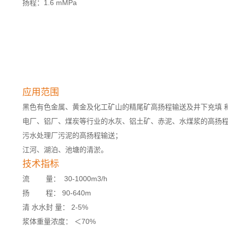
扬程：1.6 mMPa
应用范围
黑色有色金属、黄金及化工矿山的精尾矿高扬程输送及井下充填 
电厂、铝厂、煤炭等行业的水灰、铝土矿、赤泥、水煤浆的高扬
污水处理厂污泥的高扬程输送；
江河、湖泊、池塘的清淤。
技术指标
流 量： 30-1000m3/h
扬 程： 90-640m
清 水水封 量： 2-5%
浆体重量浓度： ＜70%