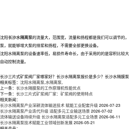
沈阳
长沙水隔离泵
的流量大，范围宽，流量和扬程都是我们可以调节的，
泵，就能够增大泵的排浆和扬程，不需要全部更换设备。
沈阳水隔离泵的设备速率低，易损件寿命长，由于采用的的是容积比较大
自动控制流量。
长沙三片式矿浆阀厂家哪家好？长沙水隔离泵报价是多少？长沙水隔膜泵质量怎
相关标签：
沈阳水隔离泵
,
水隔离泵
,
上一条：
长沙水隔膜泵的工作原理机性能优点
下一条：
长沙三片式矿浆阀厂家：矿浆阀的使用特点
相关新闻：
长沙水隔离泵产业深耕流体输送技术 赋能工业配套升级
2026-07-23
长沙水隔离泵产业迭代升级 适配多元工业输送场景
2026-07-02
流体输送设备持续升级 长沙水隔离泵适配多元工业场景
2026-06-11
长沙水隔离泵技术赋能工业领域创新发展
2026-05-21
相关产品：