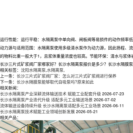
运行性能：运行平稳：水隔离泵中单向阀、闸板阀等易损件的动作频率低
动力源与适用范围：水隔离泵使用多级清水泵作为动力源，因此扬程、流量范围
的物料比重一般大于1，且浆体重量浓度也较高。节能环保：清水与浆体
长沙三片式矿浆阀厂家哪家好？长沙水隔离泵报价是多少？长沙水隔膜泵质量怎
相关标签：
沈阳水隔离泵
,
水隔离泵
,
上一条：
长沙三片式矿浆阀厂家：怎么对三片式矿浆阀进行保养
下一条：
长沙水隔膜泵能够取代自吸泵吗?原来如此
相关新闻：
长沙水隔离泵产业深耕流体输送技术 赋能工业配套升级
2026-07-23
长沙水隔离泵产业迭代升级 适配多元工业输送场景
2026-07-02
流体输送设备持续升级 长沙水隔离泵适配多元工业场景
2026-06-11
长沙水隔离泵技术赋能工业领域创新发展
2026-05-21
相关产品：