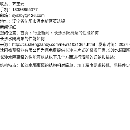
联系：齐宝元
手机：13386855377
邮箱：syszby@126.com
地址：辽宁省沈阳市浑南新区英达镇
新闻详细
您的位置：
首页
>
行业新闻
>
长沙水隔离泵的性能如何
长沙水隔离泵的性能如何
来源：http://cs.shengzanby.com/news1021364.html 发布时间：2024-0
沈阳盛赞泵业有限公司为您免费提供
长沙三片式矿浆阀厂家
,长沙水隔离
长沙水隔离泵
的性能可以从以下几个方面进行清晰的归纳和描述：
结构特点：
长沙水隔离泵
的结构相对简单，加工精度要求较低，易损件少